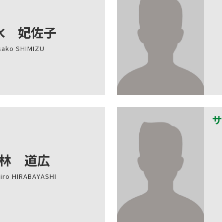
水 妃佐子
sako SHIMIZU
サ
林 道広
hiro HIRABAYASHI