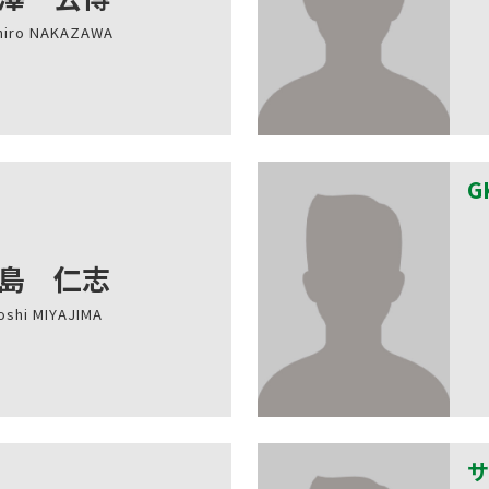
hiro NAKAZAWA
G
島 仁志
oshi MIYAJIMA
サ