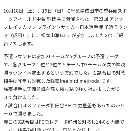
10月18日（土）、19日（日）に千葉県成田市の重兵衛スポ
ーツフィールド中台 球技場で開催された「第23回 アクサ
ブレイブカップ ブラインドサッカー日本選手権 予選ラウン
ド（成田）」に、松本山雅B.F.C.が参加しましたのでご報
告いたします。
予選ラウンドは参加21チームが5グループの予選リーグ
で、各グループ１位と2位の５チーム中3チームが次の準決
勝ラウンドへ進出するという方式でした。１試合目の対戦
相手は昨年も対戦した強豪free bird mejirodaiです。
強豪相手に守備意識を高く持ち粘り強く戦いましたが０－
３で負けました。
２試合目はスフィーダ世田谷BFCで力量差もあったのか９
－０で勝ちました。
翌日の3試合目はFCコレチーボ静岡と対戦し14-0と大勝で
した。結果2勝1敗でグループ2位となりました。