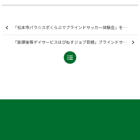
「松本市パラ☆スポくらぶでブラインドサッカー体験会」を開催しました【報告】
「放課後等デイサービスはぴねすジョブ若槻」ブラインドサッカー体験会を開催しました【報告】