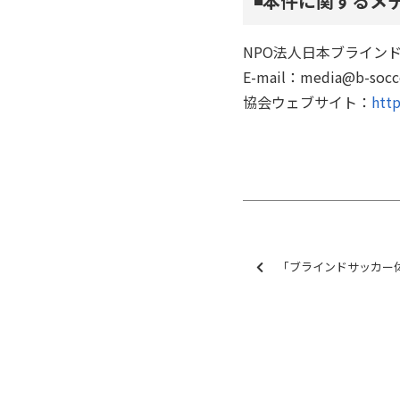
◾️本件に関する
NPO法人日本ブライン
E-mail：media@b-so
協会ウェブサイト：
http
「ブラインドサッカー体験会＠インクルー