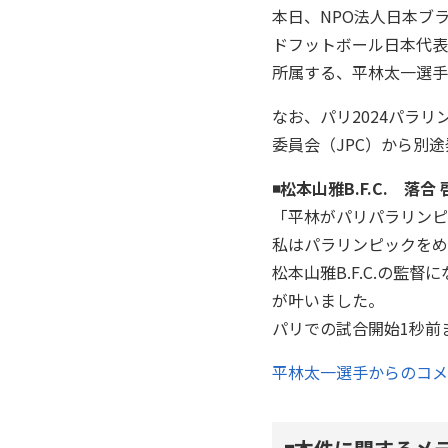
本日、NPO法人日本ブ
ドフットボール日本代表
所属する、平林太一選手
なお、パリ2024パラ
委員会（JPC）から別
◾️松本山雅B.F.C. 
「平林がパリパラリンピ
私はパラリンピックをめ
松本山雅B.F.C.の
が叶いました。
パリでの試合開始1秒前
平林太一選手からのコメ