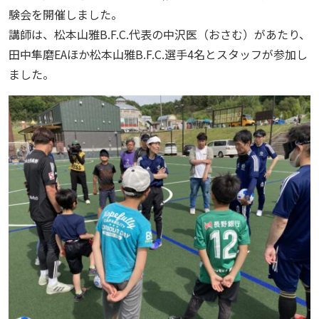
験会を開催しました。
講師は、松本山雅B.F.C.代表の中沢医（おさむ）があたり、
田中隼磨EAほか松本山雅B.F.C.選手4名とスタッフが参加し
ました。